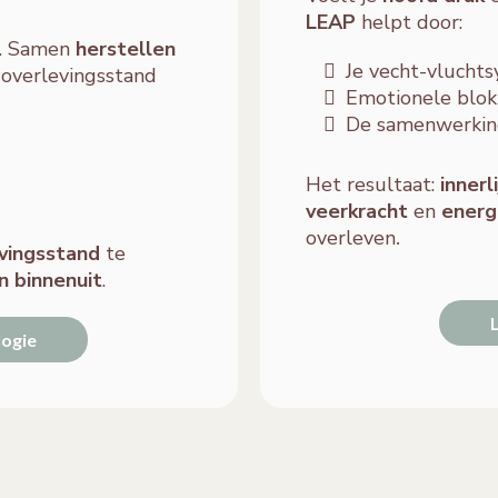
LEAP
helpt door:
t. Samen
herstellen
Je vecht-vlucht
e overlevingsstand
Emotionele blok
De samenwerking 
Het resultaat:
innerli
veerkracht
en
energ
.
overleven
evingsstand
te
n binnenuit
.
logie