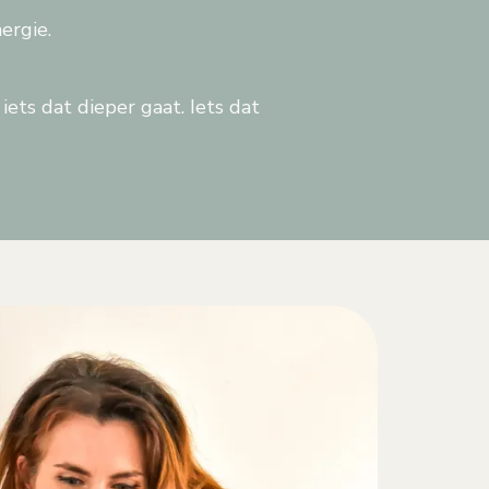
ergie.
iets dat dieper gaat. Iets dat