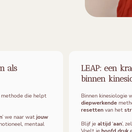
m als
LEAP: een kra
binnen kinesi
e
methode die helpt
Binnen kinesiologie 
diepwerkende
metho
resetten
van het
st
n
’ we naar wat
jouw
Blijf je
altijd
‘
aan
’, z
emotioneel, mentaal
Voelt je
hoofd druk