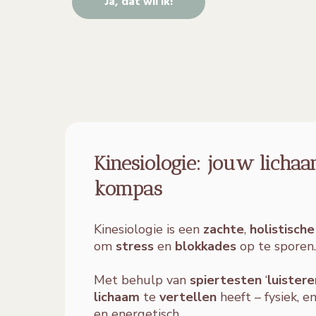
Ja, dat wil ik!
Kinesiologie: jouw lichaa
kompas
Kinesiologie is een
zachte
,
holistisch
om
stress
en
blokkades
op te sporen.
Met behulp van
spiertesten
‘
luistere
lichaam
te
vertellen
heeft – fysiek, 
en energetisch.