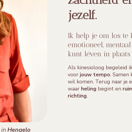
jezelf.
Ik help je om los te 
emotioneel, mentaal 
kunt léven in plaats
Als kinesioloog begeleid i
voor
jouw tempo
. Samen k
wil komen. Terug naar je e
waar
heling
begint en
rui
richting
.
g
in
Hengelo