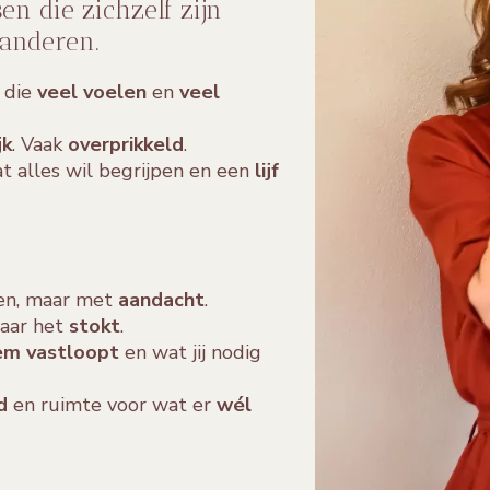
n die zichzelf zijn
 anderen.
 die
veel voelen
en
veel
jk
. Vaak
overprikkeld
.
t alles wil begrijpen en een
lijf
llen, maar met
aandacht
.
aar het
stokt
.
em vastloopt
en wat jij nodig
id
en ruimte voor wat er
wél