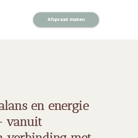
Afspraak maken
alans en energie
– vanuit
n verbinding met