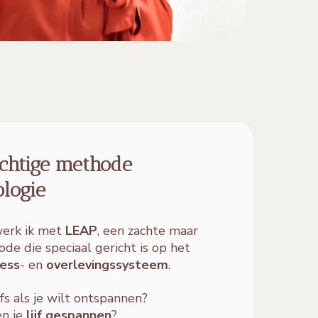
chtige methode
ologie
werk ik met
LEAP
, een zachte maar
de die speciaal gericht is op het
ress
- en
overlevingssysteem
.
elfs als je wilt ontspannen?
en je
lijf gespannen
?