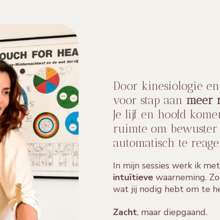
Door kinesiologie e
voor stap aan
meer r
Je lijf en hoofd kome
ruimte om bewuster 
automatisch te reage
I
n mijn sessies werk ik me
intuïtieve
waarneming. Zo 
wat jij nodig hebt om te h
Zacht
, maar diepgaand.