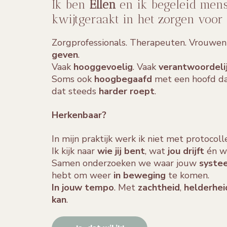
Ik ben
Ellen
en ik begeleid mense
kwijtgeraakt in het zorgen voor
Zorgprofessionals. Therapeuten. Vrouwen
geven
.
Vaak
hooggevoelig
. Vaak
verantwoordeli
Soms ook
hoogbegaafd
met een hoofd da
dat steeds
harder roept
.
Herkenbaar?
In mijn praktijk werk ik niet met protoco
Ik kijk naar
wie jij bent
, wat
jou drijft
én w
Samen onderzoeken we waar jouw
syste
hebt om weer
in beweging
te komen.
In jouw tempo
. Met
zachtheid
,
helderhe
kan
.